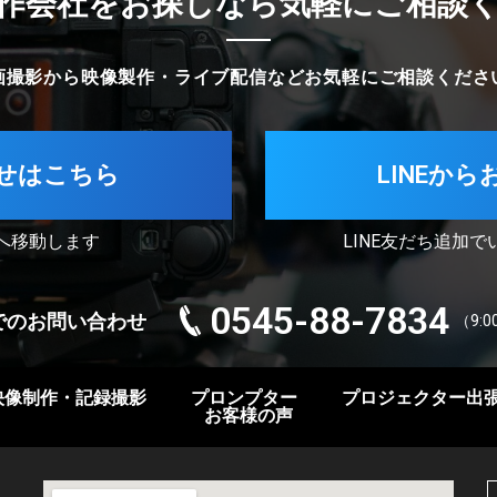
作会社をお探しなら気軽にご相談
画撮影から映像製作・ライブ配信などお気軽にご相談くださ
せはこちら
LINEか
へ移動します
LINE友だち追加
0545-88-7834
でのお問い合わせ
（9:0
映像制作・記録撮影
プロンプター
プロジェクター出
お客様の声