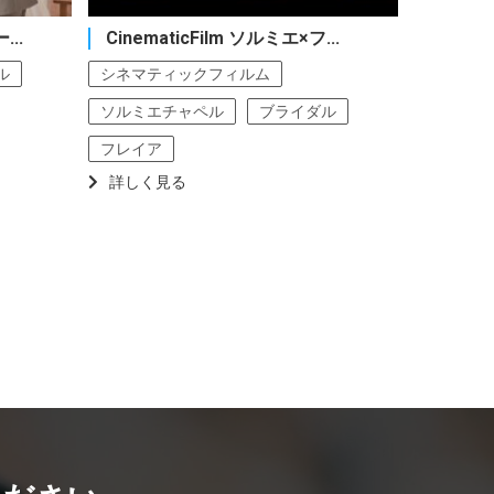
...
CinematicFilm ソルミエ×フ...
ル
シネマティックフィルム
ソルミエチャペル
ブライダル
フレイア
詳しく見る