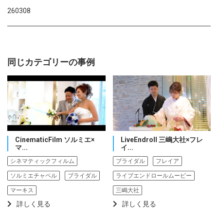
260308
同じカテゴリーの事例
CinematicFilm ソルミエ×
LiveEndroll 三嶋大社×フレ
マ...
イ...
シネマティックフィルム
ブライダル
フレイア
ソルミエチャペル
ブライダル
ライブエンドロールムービー
マーキス
三嶋大社
詳しく見る
詳しく見る