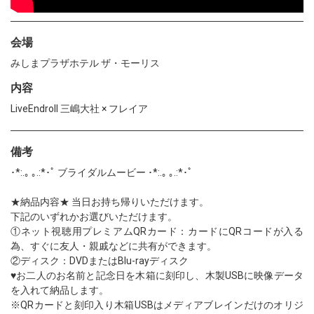
会場
みしまプラザホテル ザ・モーリス
内容
LiveEndroll 三嶋大社 × フレイア
備考
･*:.｡ ｡.:*･ﾟ ブライダルムービー ･*:.｡ ｡.:*･ﾟ
★納品内容★ 当日お持ち帰りいただけます。
下記のいずれかお選びいただけます。
①ネット視聴用プレミアムQRカード：カードにQRコードが入る
為、すぐに友人・親戚などに共有ができます。
②ディスク：DVDまたはBlu-rayディスク
♥お二人のお名前と記念日を木箱に刻印し、木製USBに映像データ
を入れて納品します。
※QRカードと刻印入り木箱USBはメディアブレインだけのオリジ