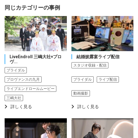
同じカテゴリーの事例
LiveEndroll 三嶋大社×プロ
結婚披露宴ライブ配信
ヴ...
スタジオ収録・配信
ブライダル
ブライダル
ライブ配信
プロヴァンスの九月
ライブエンドロールムービー
動画撮影
三嶋大社
詳しく見る
詳しく見る