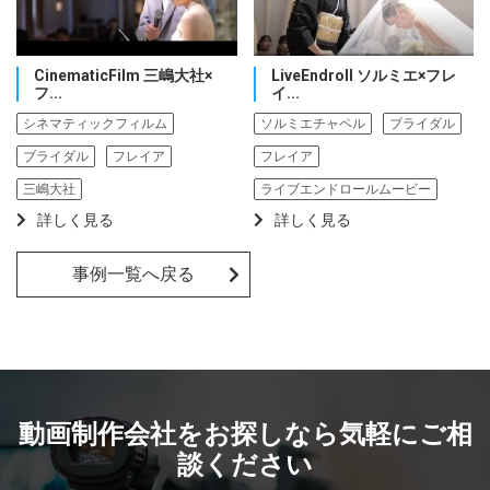
CinematicFilm 三嶋大社×
LiveEndroll ソルミエ×フレ
フ...
イ...
シネマティックフィルム
ソルミエチャペル
ブライダル
ブライダル
フレイア
フレイア
三嶋大社
ライブエンドロールムービー
詳しく見る
詳しく見る
事例一覧へ戻る
動画制作会社をお探しなら気軽にご相
談ください