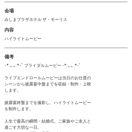
会場
みしまプラザホテル ザ・モーリス
内容
ハイライトムービー
備考
･*:.｡ ｡.:*･ﾟ ブライダルムービー ･*:.｡ ｡.:*･ﾟ
ライブエンドロールムービーは当日のお仕度の
シーンから披露宴中盤までを収録・制作・上映
します。
披露宴終盤までを撮影し、ハイライトムービー
を制作します。
人生で最高の瞬間・結婚式。ご家族やご友人と
過ごす大切な一日。